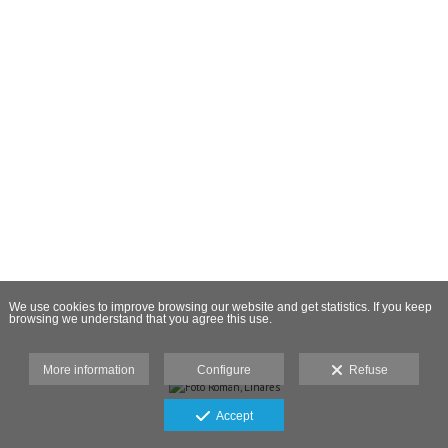
We use cookies to improve browsing our website and get statistics. If you keep
browsing we understand that you agree this use.
More information
Configure
Refuse
Accept