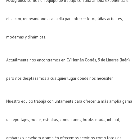
Fotográfico
somos un equipo de trabajo con una amplia experiencia en
el sector; renovándonos cada día para ofrecer fotográfias actuales,
modernas y dinámicas.
Actuálmente nos encontramos en
C/ Hernán Cortés, 9 de Linares (Jaén)
;
pero nos desplazamos a cualquier lugar donde nos necesiten.
Nuestro equipo trabaja conjuntamente para ofrecer la más amplia gama
de reportajes, bodas, estudios, comuniones, books, moda, infantil,
embarazo, newborn y también ofrecemos servicios como fotos de