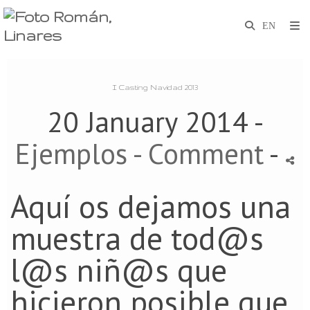
I Casting Navidad 2013
20 January 2014 -
Ejemplos
- Comment
-
Aquí os dejamos una
muestra de tod@s
l@s niñ@s que
hicieron posible que