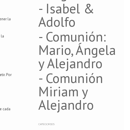
- Isabel &
Adolfo
ener la
- Comunión:
 la
Mario, Ángela
y Alejandro
- Comunión
ir. Por
Miriam y
Alejandro
ue cada
CATEGORIES