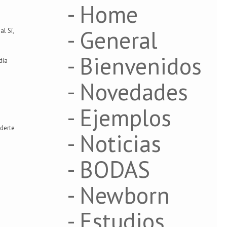
- Home
- General
l Sí,
- Bienvenidos
día
- Novedades
- Ejemplos
nderte
- Noticias
- BODAS
- Newborn
- Estudios