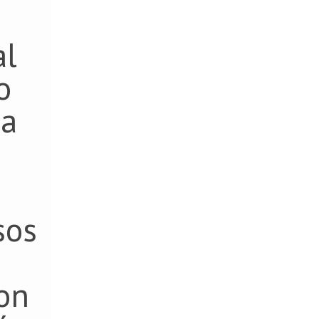
al
o
da
sos
e
con