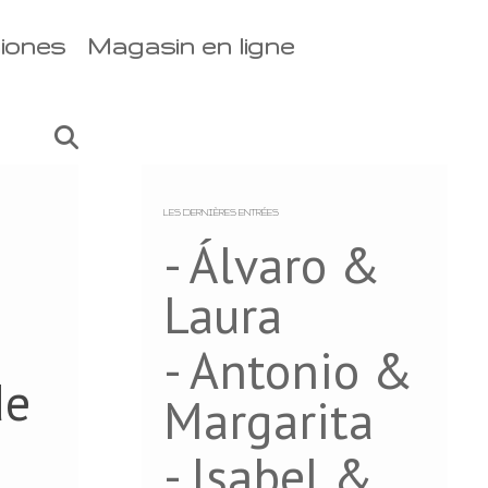
iones
Magasin en ligne
LES DERNIÈRES ENTRÉES
- Álvaro &
Laura
- Antonio &
de
Margarita
- Isabel &