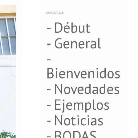
CATÉGORIES
- Début
- General
-
Bienvenidos
- Novedades
- Ejemplos
- Noticias
- BODAS