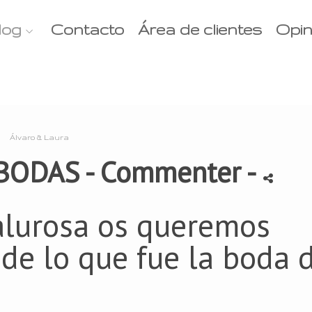
log
Contacto
Área de clientes
Opin
Álvaro & Laura
BODAS
- Commenter
-
alurosa os queremos
de lo que fue la boda 