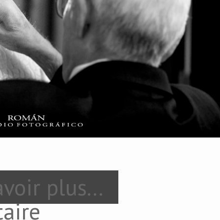
voir plus...
aire