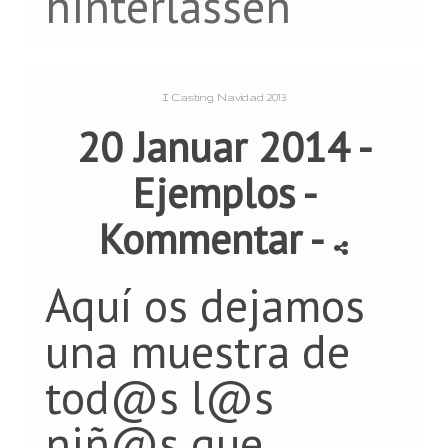
hinterlassen
I Casting Navidad 2013
20 Januar 2014 -
Ejemplos
-
Kommentar
-
Aquí os dejamos
una muestra de
tod@s l@s
niñ@s que