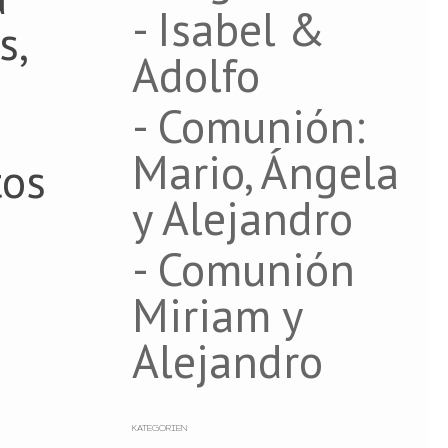
- Isabel &
s,
Adolfo
- Comunión:
Mario, Ángela
tos
y Alejandro
- Comunión
a
Miriam y
Alejandro
KATEGORIEN