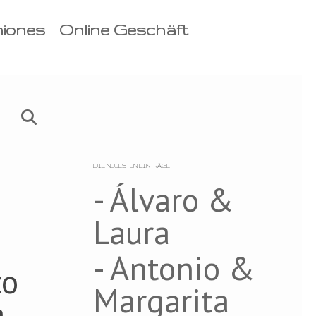
niones
Online Geschäft
DIE NEUESTEN EINTRÄGE
- Álvaro &
Laura
- Antonio &
to
Margarita
a