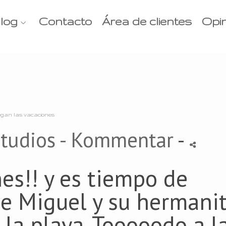
log
Contacto
Área de clientes
Opi
egan las vacaciones
tudios
- Kommentar
-
nes!! y es tiempo de
ose Miguel y su hermani
 la playa. Tooooodo a l