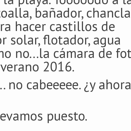
toalla, bañador, chancla
ra hacer castillos de
r solar, flotador, agua
mo no...la cámara de fo
 verano 2016.
... no cabeeeee. ¿y ahor
evamos puesto.