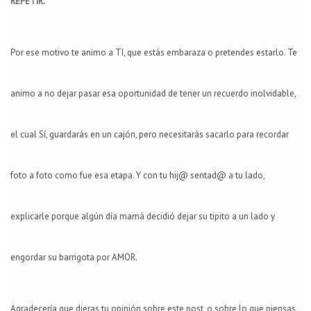
REPETIR.
Por ese motivo te animo a TI, que estás embaraza o pretendes estarlo. Te
animo a no dejar pasar esa oportunidad de tener un recuerdo inolvidable,
el cual Sí, guardarás en un cajón, pero necesitarás sacarlo para recordar
foto a foto como fue esa etapa. Y con tu hij@ sentad@ a tu lado,
explicarle porque algún día mamá decidió dejar su tipito a un lado y
engordar su barrigota por AMOR.
Agradecería que dieras tu opinión sobre este post, o sobre lo que piensas