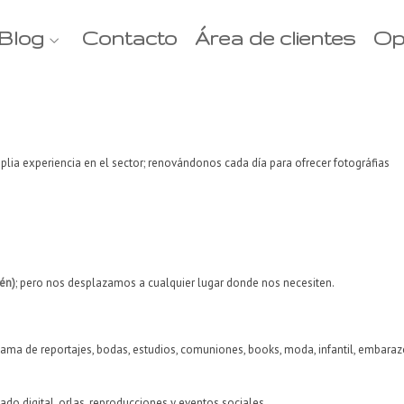
Blog
Contacto
Área de clientes
Op
ia experiencia en el sector; renovándonos cada día para ofrecer fotográfias
aén)
; pero nos desplazamos a cualquier lugar donde nos necesiten.
ama de reportajes, bodas, estudios, comuniones, books, moda, infantil, embaraz
do digital, orlas, reproducciones y eventos sociales.