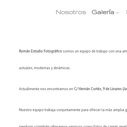
Nosotros
Galería
Román Estudio Fotográfico
somos un equipo de trabajo con una ampl
actuales, modernas y dinámicas.
Actuálmente nos encontramos en
C/ Hernán Cortés, 9 de Linares (J
Nuestro equipo trabaja conjuntamente para ofrecer la más amplia g
newborn y también ofrecemos servicios como fotos de carnet, revela