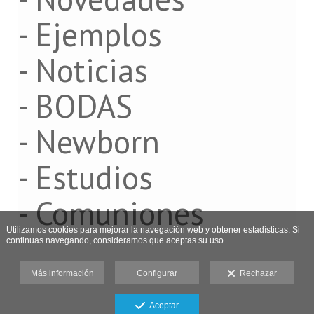
- Ejemplos
- Noticias
- BODAS
- Newborn
- Estudios
- Comuniones
Utilizamos cookies para mejorar la navegación web y obtener estadísticas. Si
continuas navegando, consideramos que aceptas su uso.
Más información
Configurar
Rechazar
Aceptar