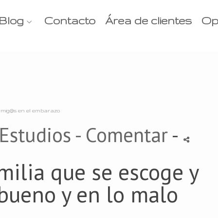
Blog
Contacto
Área de clientes
Op
mig@s en el embarazo
Estudios
- Comentar
-
milia que se escoge y
bueno y en lo malo