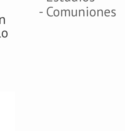
- Comuniones
n
lo