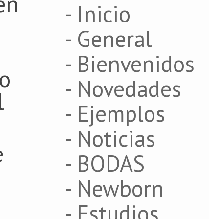
en
- Inicio
- General
- Bienvenidos
 o
- Novedades
l
- Ejemplos
- Noticias
e
- BODAS
- Newborn
- Estudios