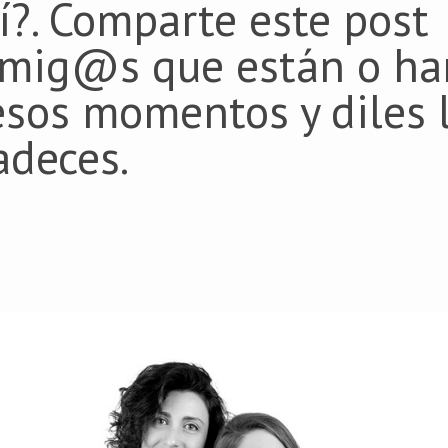
?. Comparte este post
amig@s que están o ha
esos momentos y diles 
adeces.