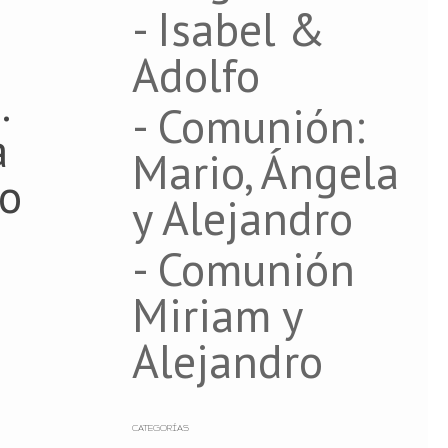
- Isabel &
Adolfo
.
- Comunión:
a
Mario, Ángela
do
y Alejandro
- Comunión
Miriam y
Alejandro
CATEGORÍAS