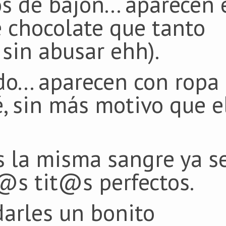
 de bajón... aparecen 
e chocolate que tanto
 sin abusar ehh).
o... aparecen con ropa
é, sin más motivo que e
es la misma sangre ya s
@s tit@s perfectos.
darles un bonito