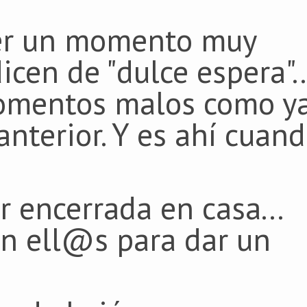
ser un momento muy
icen de "dulce espera"..
omentos malos como y
nterior. Y es ahí cuan
r encerrada en casa...
on ell@s para dar un